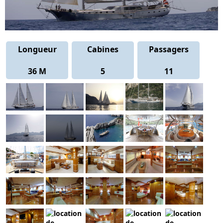
Longueur
Cabines
Passagers
36 M
5
11